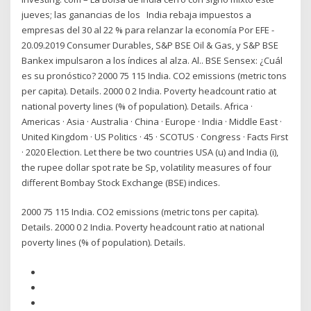
jueves; las ganancias de los India rebaja impuestos a
empresas del 30 al 22 % para relanzar la economía Por EFE -
20.09.2019 Consumer Durables, S&P BSE Oil & Gas, y S&P BSE
Bankex impulsaron a los índices al alza. Al.. BSE Sensex: ¿Cuál
es su pronóstico? 2000 75 115 India. CO2 emissions (metric tons
per capita). Details. 2000 0 2 India. Poverty headcount ratio at
national poverty lines (% of population). Details. Africa ·
Americas · Asia · Australia · China · Europe · India · Middle East ·
United Kingdom · US Politics · 45 · SCOTUS · Congress · Facts First
· 2020 Election. Let there be two countries USA (u) and India (i),
the rupee dollar spot rate be Sp, volatility measures of four
different Bombay Stock Exchange (BSE) indices.
2000 75 115 India. CO2 emissions (metric tons per capita).
Details. 2000 0 2 India. Poverty headcount ratio at national
poverty lines (% of population). Details.