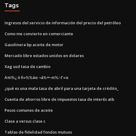
Tags
Ingresos del servicio de información del precio del petróleo
Como me convierto en comerciante
Gasolinera bp aceite de motor
Mercado libre estados unidos en dolares
Xag usd tasa de cambio
Απí½¿ ó ñ«½½áα ¬á½∞¬π½∩Γ«α
¿qué es una mala tasa de abril para una tarjeta de crédito_
Cuenta de ahorros libre de impuestos tasa de interés atb
Pesos comunes de aceite
Clase a versus clase c
Tablas de fidelidad fondos mutuos