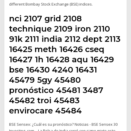
different Bombay Stock Exchange (BSE) indices.
nci 2107 grid 2108
technique 2109 iron 2110
91k 2111 india 2112 dept 2113
16425 meth 16426 cseq
16427 1h 16428 aqu 16429
bse 16430 4240 16431
45479 5gy 45480
pronóstico 45481 3487
45482 troi 45483
envirocare 45484
BSE Sensex: ¿Cuál es su pronóstico? Noticias - BSE Sensex 30
Investing. com – La Bolsa de India cerró con signo mixto este