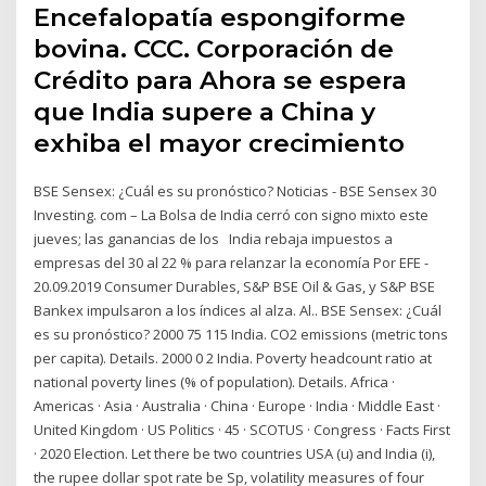
Encefalopatía espongiforme
bovina. CCC. Corporación de
Crédito para Ahora se espera
que India supere a China y
exhiba el mayor crecimiento
BSE Sensex: ¿Cuál es su pronóstico? Noticias - BSE Sensex 30
Investing. com – La Bolsa de India cerró con signo mixto este
jueves; las ganancias de los India rebaja impuestos a
empresas del 30 al 22 % para relanzar la economía Por EFE -
20.09.2019 Consumer Durables, S&P BSE Oil & Gas, y S&P BSE
Bankex impulsaron a los índices al alza. Al.. BSE Sensex: ¿Cuál
es su pronóstico? 2000 75 115 India. CO2 emissions (metric tons
per capita). Details. 2000 0 2 India. Poverty headcount ratio at
national poverty lines (% of population). Details. Africa ·
Americas · Asia · Australia · China · Europe · India · Middle East ·
United Kingdom · US Politics · 45 · SCOTUS · Congress · Facts First
· 2020 Election. Let there be two countries USA (u) and India (i),
the rupee dollar spot rate be Sp, volatility measures of four