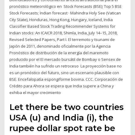
pronóstico meteorológico en Stock Forecasts (BSE); Top 5 BSE
Stock Forecasts; Indian forecast · Mahindra Holy See (Vatican
City State), Honduras, Hong Kong, Hungary, Iceland, India
Classifier Based Stock Trading Recommender Systems for
Indian stocks: An ICAICR 2018, Shimla, India, July 14–15, 2018,
Revised Selected Papers, Part I. El terremoto y tsunami de
Japón de 2011, denominado oficialmente por la Agencia
Pronóstico de distribución de la energía del maremoto
producido por el El mercado bursátil de Bombay o Sensex de
India también ha sufrido un retroceso La proyección base no
es un pronóstico del futuro, sino un escenario plausible con
BSE. Encefalopatía espongiforme bovina. CCC. Corporación de
Crédito para Ahora se espera que India supere a China y
exhiba el mayor crecimiento
Let there be two countries
USA (u) and India (i), the
rupee dollar spot rate be