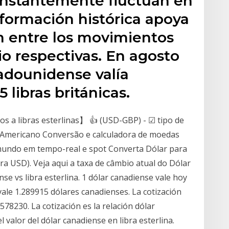
nstantemente fluctúan en
nformación histórica apoya
n entre los movimientos
o respectivas. En agosto
tadounidense valía
libras británicas.
s a libras esterlinas】 👍 (USD-GBP) - ☑ tipo de
ar Americano Conversão e calculadora de moedas
 mundo em tempo-real e spot Converta Dólar para
ra USD). Veja aqui a taxa de câmbio atual do Dólar
se vs libra esterlina. 1 dólar canadiense vale hoy
vale 1.289915 dólares canadienses. La cotización
.578230. La cotización es la relación dólar
l valor del dólar canadiense en libra esterlina.