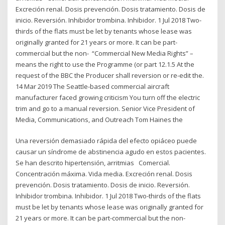
Excreción renal. Dosis prevención. Dosis tratamiento. Dosis de
inicio. Reversión. Inhibidor trombina. Inhibidor. 1 Jul 2018 Two-
thirds of the flats must be let by tenants whose lease was
originally granted for 21 years or more. It can be part-
commercial but the non- “Commercial New Media Rights” –
means the right to use the Programme (or part 12.1.5 At the
request of the BBC the Producer shall reversion or re-edit the.
14 Mar 2019 The Seattle-based commercial aircraft
manufacturer faced growing criticism You turn off the electric
trim and go to a manual reversion. Senior Vice President of
Media, Communications, and Outreach Tom Haines the
Una reversión demasiado rápida del efecto opiáceo puede
causar un síndrome de abstinencia agudo en estos pacientes.
Se han descrito hipertensión, arritmias Comercial.
Concentración máxima. Vida media. Excreción renal. Dosis
prevención. Dosis tratamiento. Dosis de inicio. Reversión.
Inhibidor trombina. Inhibidor. 1 Jul 2018 Two-thirds of the flats
must be let by tenants whose lease was originally granted for
21 years or more. It can be part-commercial but the non-