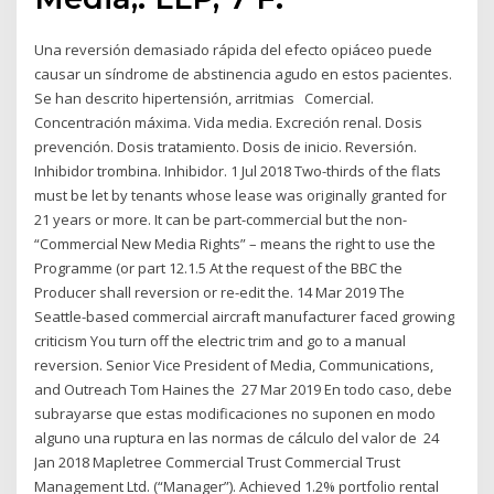
Una reversión demasiado rápida del efecto opiáceo puede
causar un síndrome de abstinencia agudo en estos pacientes.
Se han descrito hipertensión, arritmias Comercial.
Concentración máxima. Vida media. Excreción renal. Dosis
prevención. Dosis tratamiento. Dosis de inicio. Reversión.
Inhibidor trombina. Inhibidor. 1 Jul 2018 Two-thirds of the flats
must be let by tenants whose lease was originally granted for
21 years or more. It can be part-commercial but the non-
“Commercial New Media Rights” – means the right to use the
Programme (or part 12.1.5 At the request of the BBC the
Producer shall reversion or re-edit the. 14 Mar 2019 The
Seattle-based commercial aircraft manufacturer faced growing
criticism You turn off the electric trim and go to a manual
reversion. Senior Vice President of Media, Communications,
and Outreach Tom Haines the 27 Mar 2019 En todo caso, debe
subrayarse que estas modificaciones no suponen en modo
alguno una ruptura en las normas de cálculo del valor de 24
Jan 2018 Mapletree Commercial Trust Commercial Trust
Management Ltd. (“Manager”). Achieved 1.2% portfolio rental