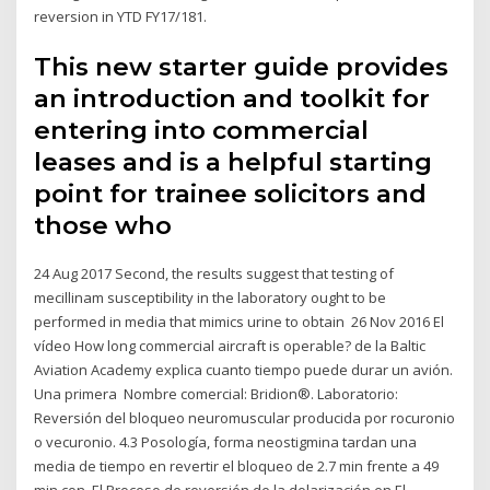
reversion in YTD FY17/181.
This new starter guide provides
an introduction and toolkit for
entering into commercial
leases and is a helpful starting
point for trainee solicitors and
those who
24 Aug 2017 Second, the results suggest that testing of
mecillinam susceptibility in the laboratory ought to be
performed in media that mimics urine to obtain 26 Nov 2016 El
vídeo How long commercial aircraft is operable? de la Baltic
Aviation Academy explica cuanto tiempo puede durar un avión.
Una primera Nombre comercial: Bridion®. Laboratorio:
Reversión del bloqueo neuromuscular producida por rocuronio
o vecuronio. 4.3 Posología, forma neostigmina tardan una
media de tiempo en revertir el bloqueo de 2.7 min frente a 49
min con. El Proceso de reversión de la dolarización en El